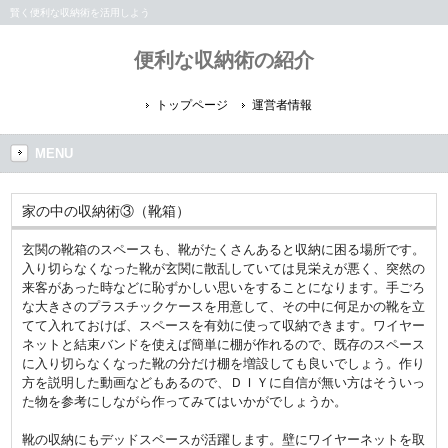
賢く便利な収納術を活用しよう
便利な収納術の紹介
トップページ
運営者情報
MENU
家の中の収納術③（靴箱）
玄関の靴箱のスペースも、靴がたくさんあると収納に困る場所です。
入り切らなくなった靴が玄関に散乱していては見栄えが悪く、突然の
来客があった時などに恥ずかしい思いをすることになります。手ごろ
な大きさのプラスチックケースを用意して、その中に何足かの靴を立
てて入れておけば、スペースを有効に使って収納できます。ワイヤー
ネットと結束バンドを使えば簡単に棚が作れるので、既存のスペース
に入り切らなくなった靴の分だけ棚を増設しても良いでしょう。作り
方を説明した動画などもあるので、ＤＩＹに自信が無い方はそういっ
た物を参考にしながら作ってみてはいかがでしょうか。
靴の収納にもデッドスペースが活躍します。壁にワイヤーネットを取