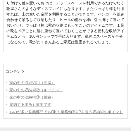
り付けて靴を置いておけば、デッドスペースを利用できるだけでなく
靴屋さんのようなディスプレイにもなります。またつっぱり棒を利用
すれば、上の空いた空間を利用することができます。ハンガーを組み
合わせて吊るして収納したり、ヒールの部分を棒に引っ掛けて置いて
おいたり、つっぱり棒は靴の収納にもってこいのアイテムです。１足
の靴をペアごとに縦に重ねて置いておくことができる便利な収納アイ
テムなども、100円ショップで手に入ります。単純にスペースが半分
になるので、靴がたくさんあるご家庭は重宝されるでしょう。
コンテンツ
家の中の収納術①（部屋）
家の中の収納術②（キッチン）
家の中の収納術③（靴箱）
収納する場所も重要です
ものが多い営業部門でもOK！業務効率UPを狙う収納術のポイント